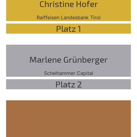
Christine Hofer
Raiffeisen Landesbank Tirol
Platz 1
Marlene Grünberger
Schelhammer Capital
Platz 2