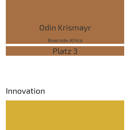
Odin Krismayr
Bluecode Africa
Platz 3
Innovation